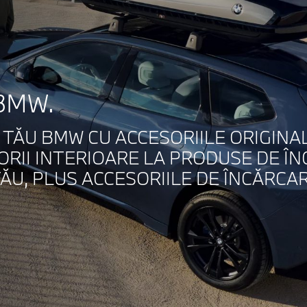
 BMW.
ĂU BMW CU ACCESORIILE ORIGINALE
RII INTERIOARE LA PRODUSE DE ÎNG
U, PLUS ACCESORIILE DE ÎNCĂRCAR