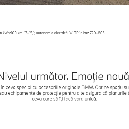
n kWh/100 km: 17–15,1; autonomie electrică, WLTP în km: 720–805
Nivelul următor. Emoție nouă
i în ceva special cu accesoriile originale BMW. Obține spațiu s
 sau echipamente de protecție pentru a te asigura că planurile 
ceva care să îți facă vara unică.