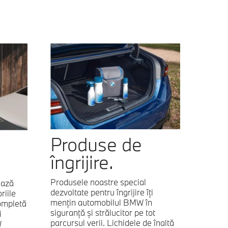
Produse de
îngrijire.
Produsele noastre special
ează
dezvoltate pentru îngrijire îţi
iile
menţin automobilul BMW în
completă
siguranţă şi strălucitor pe tot
i
parcursul verii. Lichidele de înaltă
W