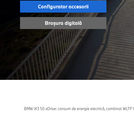
Configurator accesorii
Broșura digitală
BMW iX3 50 xDrive: consum de energie electrică, combinat WLTP î