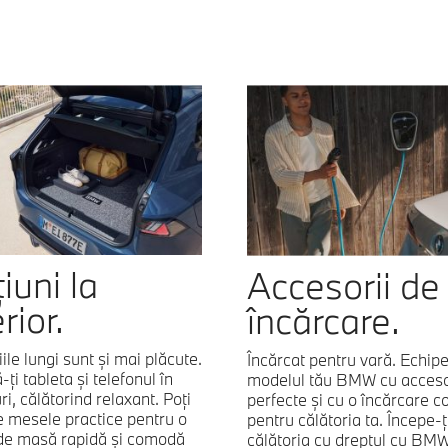
iuni la
Accesorii de
rior.
încărcare.
iile lungi sunt și mai plăcute.
Încărcat pentru vară. Echip
ți tableta și telefonul în
modelul tău BMW cu accesor
ri, călătorind relaxant. Poți
perfecte şi cu o încărcare 
 mesele practice pentru o
pentru călătoria ta. Începe-ţ
de masă rapidă și comodă
călătoria cu dreptul cu BM