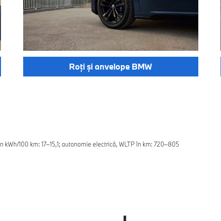
Roți și anvelope BMW
n kWh/100 km: 17–15,1; autonomie electrică, WLTP în km: 720–805