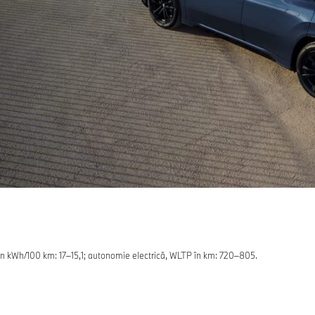
n kWh/100 km: 17–15,1; autonomie electrică, WLTP în km: 720–805.