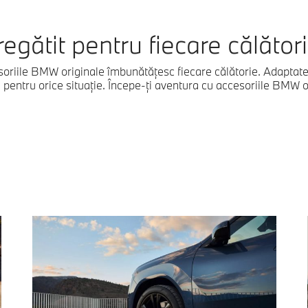
regătit pentru fiecare călători
esoriile BMW originale îmbunătățesc fiecare călătorie. Adapta
ă pentru orice situație. Începe-ți aventura cu accesoriile BMW o