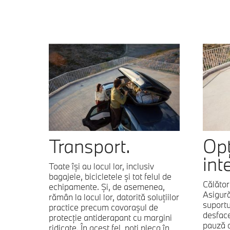
Transport.
Opț
inte
Toate își au locul lor, inclusiv
bagajele, bicicletele și tot felul de
Călător
echipamente. Și, de asemenea,
Asigură-
rămân la locul lor, datorită soluțiilor
suportu
practice precum covorașul de
desface
protecție antiderapant cu margini
pauză 
ridicate. În acest fel, poți pleca în