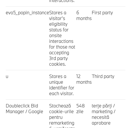
interactions.
evo5_popin_instance
Stores a
6
First party
visitor’s
months
eligibility
status for
onsite
interactions
for those not
accepting
3rd party
cookies.
u
Stores a
12
Third party
unique
months
identifier for
each visitor.
Doubleclick Bid
Stochează
548
terţe părţi /
Manager / Google
cookie-urile
zile
marketing /
pentru
necesită
remarketing
aprobare