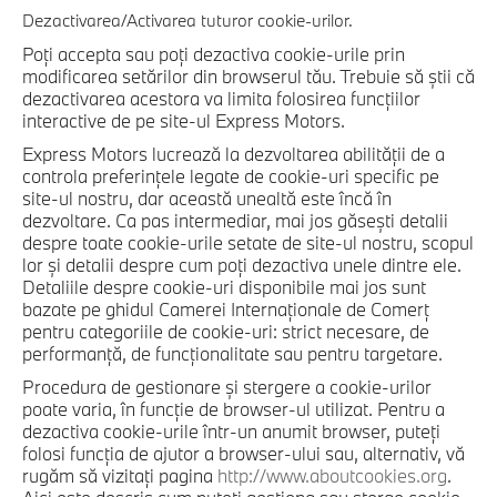
Dezactivarea/Activarea tuturor cookie-urilor.
Poţi accepta sau poţi dezactiva cookie-urile prin
modificarea setărilor din browserul tău. Trebuie să ştii că
dezactivarea acestora va limita folosirea funcţiilor
interactive de pe site-ul Express Motors.
Express Motors lucrează la dezvoltarea abilităţii de a
controla preferinţele legate de cookie-uri specific pe
site-ul nostru, dar această unealtă este încă în
dezvoltare. Ca pas intermediar, mai jos găseşti detalii
despre toate cookie-urile setate de site-ul nostru, scopul
lor şi detalii despre cum poţi dezactiva unele dintre ele.
Detaliile despre cookie-uri disponibile mai jos sunt
bazate pe ghidul Camerei Internaţionale de Comerţ
pentru categoriile de cookie-uri: strict necesare, de
performanţă, de funcţionalitate sau pentru targetare.
Procedura de gestionare şi stergere a cookie-urilor
poate varia, în funcţie de browser-ul utilizat. Pentru a
dezactiva cookie-urile într-un anumit browser, puteţi
folosi funcţia de ajutor a browser-ului sau, alternativ, vă
rugăm să vizitaţi pagina
http://www.aboutcookies.org
.