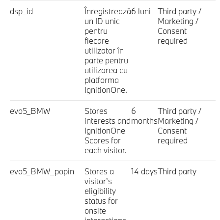
dsp_id
Înregistrează
6 luni
Third party /
un ID unic
Marketing /
pentru
Consent
fiecare
required
utilizator în
parte pentru
utilizarea cu
platforma
IgnitionOne.
evo5_BMW
Stores
6
Third party /
interests and
months
Marketing /
IgnitionOne
Consent
Scores for
required
each visitor.
evo5_BMW_popin
Stores a
14 days
Third party
visitor’s
eligibility
status for
onsite