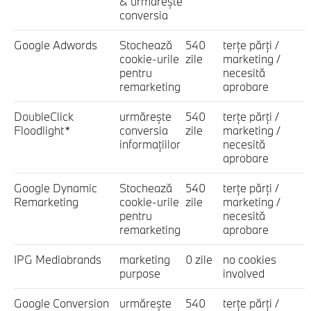
& urmăreşte
conversia
Google Adwords
Stochează
540
terţe părţi /
cookie-urile
zile
marketing /
pentru
necesită
remarketing
aprobare
DoubleClick
urmăreşte
540
terţe părţi /
Floodlight*
conversia
zile
marketing /
informaţiilor
necesită
aprobare
Google Dynamic
Stochează
540
terţe părţi /
Remarketing
cookie-urile
zile
marketing /
pentru
necesită
remarketing
aprobare
IPG Mediabrands
marketing
0 zile
no cookies
purpose
involved
Google Conversion
urmăreşte
540
terţe părţi /