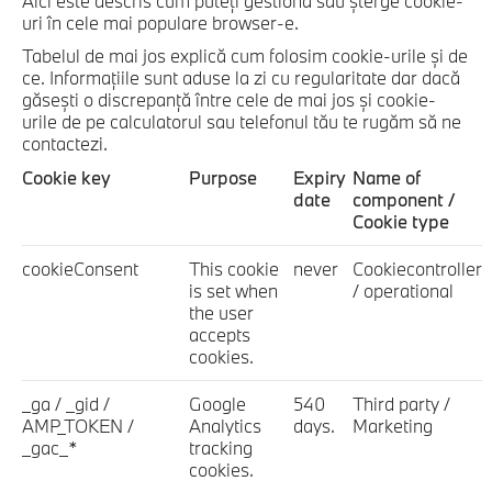
Aici este descris cum puteţi gestiona sau şterge cookie-
uri în cele mai populare browser-e.
Tabelul de mai jos explică cum folosim cookie-urile şi de
ce. Informaţiile sunt aduse la zi cu regularitate dar dacă
găseşti o discrepanţă între cele de mai jos şi cookie-
urile de pe calculatorul sau telefonul tău te rugăm să ne
contactezi.
Cookie key
Purpose
Expiry
Name of
date
component /
Cookie type
cookieConsent
This cookie
never
Cookiecontroller
is set when
/ operational
the user
accepts
cookies.
_ga / _gid /
Google
540
Third party /
AMP_TOKEN /
Analytics
days.
Marketing
_gac_*
tracking
cookies.