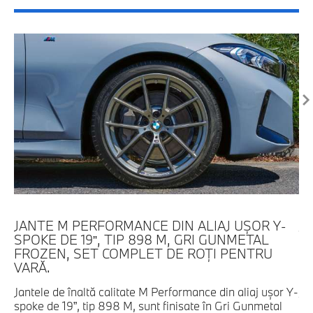
JANTE M PERFORMANCE DIN ALIAJ UŞOR Y-
J
SPOKE DE 19”, TIP 898 M, GRI GUNMETAL
DE
FROZEN, SET COMPLET DE ROŢI PENTRU
L
VARĂ.
V
Jantele de înaltă calitate M Performance din aliaj uşor Y-
Ja
spoke de 19”, tip 898 M, sunt finisate în Gri Gunmetal
sp