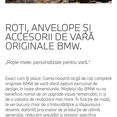
ROŢI, ANVELOPE ŞI
ACCESORII DE VARĂ
ORIGINALE BMW.
„Roţile mele: personalizate pentru vară.”
Exact cum îţi place: Gama noastră largă de roţi complete
originale BMW de vară oferă opţiuni exclusive de
design, în toate dimensiunile. Modelul tău BMW nu va
beneficia numai de un upgrade vizual remarcabil, ci şi
de o valoare de revânzare mai mare. În funcţie de roată,
te vei bucura chiar de o îmbunătăţire a răspunsului
dinamic datorită proceselor de producţie de ultimă
generaţie, reducerii greutăţii şi testelor specifice