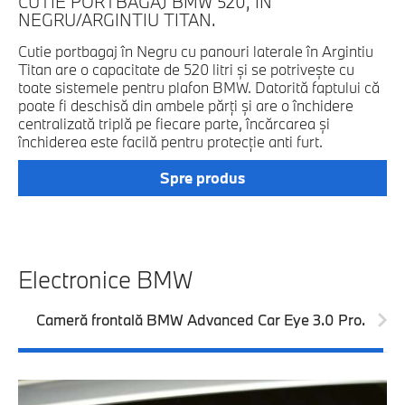
CUTIE PORTBAGAJ BMW 520, ÎN
C
NEGRU/ARGINTIU TITAN.
N
Cutie portbagaj în Negru cu panouri laterale în Argintiu
Cu
Titan are o capacitate de 520 litri şi se potriveşte cu
la
toate sistemele pentru plafon BMW. Datorită faptului că
de
poate fi deschisă din ambele părţi şi are o închidere
pl
centralizată triplă pe fiecare parte, încărcarea şi
am
închiderea este facilă pentru protecţie anti furt.
fi
pro
Spre produs
Electronice BMW
Cameră frontală BMW Advanced Car Eye 3.0 Pro.