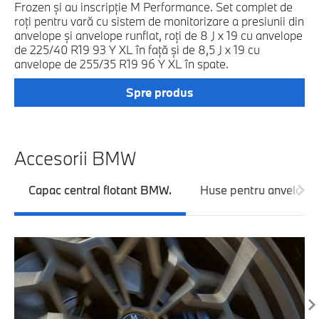
Frozen şi au inscripţie M Performance. Set complet de
lu
roţi pentru vară cu sistem de monitorizare a presiunii din
mo
anvelope şi anvelope runflat, roţi de 8 J x 19 cu anvelope
ru
de 225/40 R19 93 Y XL în faţă şi de 8,5 J x 19 cu
8,
anvelope de 255/35 R19 96 Y XL în spate.
Spre produs
Accesorii BMW
Capac central flotant BMW.
Huse pentru anvelope