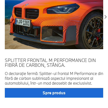
SPLITTER FRONTAL M PERFORMANCE DIN
S
FIBRĂ DE CARBON, STÂNGA.
TI
O declaraţie fermă: Splitter-ul frontal M Performance din
Si
fibră de carbon subliniază aspectul impresionant al
pr
automobilului, într-un mod deosebit de exclusivist.
ev
pr
Spre produs