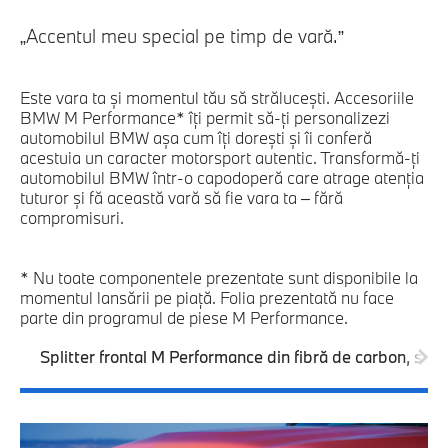
„Accentul meu special pe timp de vară.”
Este vara ta şi momentul tău să străluceşti. Accesoriile
BMW M Performance* îţi permit să-ţi personalizezi
automobilul BMW aşa cum îţi doreşti şi îi conferă
acestuia un caracter motorsport autentic. Transformă-ţi
automobilul BMW într-o capodoperă care atrage atenţia
tuturor şi fă această vară să fie vara ta – fără
compromisuri.
* Nu toate componentele prezentate sunt disponibile la
momentul lansării pe piaţă. Folia prezentată nu face
parte din programul de piese M Performance.
Splitter frontal M Performance din fibră de carbon, stân