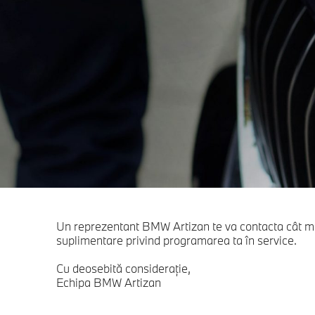
Un reprezentant BMW Artizan te va contacta cât ma
suplimentare privind programarea ta în service.
Cu deosebită consideraţie,
Echipa BMW Artizan